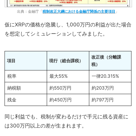
出典：金融庁「
税制改正大綱における金融庁関係の主要項目
」
仮にXRPの価格が急騰し、1,000万円の利益が出た場合
を想定してシミュレーションしてみました。
改正後（分離課
項目
現行（総合課税）
税）
税率
最大55%
一律20.315%
納税額
約550万円
約203万円
残金
約450万円
約797万円
同じ利益でも、税制が変わるだけで手元に残る資産に
は300万円以上の差が生まれます。