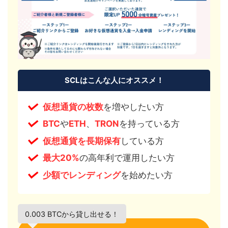
SCLはこんな人にオススメ！
仮想通貨の枚数
を増やしたい方
BTC
や
ETH
、
TRON
を持っている方
仮想通貨を
長期保有
している方
最大20%
の高年利で運用したい方
少額
で
レンディング
を始めたい方
0.003 BTCから貸し出せる！