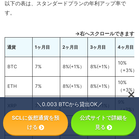
以下の表は、スタンダードプランの年利アップ率で
す。
→右へスクロールできます
通貨
1ヶ月目
2ヶ月目
3ヶ月目
4ヶ月目
10%
BTC
7%
8%(+1%）
8%(+1%）
（+3%）
10%
ETH
7%
8%(+1%）
8%(+1%）
（+3%）
9%
＼0.003 BTCから貸出OK／
XRP
7%
8%(+1%）
8%(+1%）
（+2%）
SCLに仮想通貨を預
公式サイトで詳細を
10%
ADA
7%
8%(+1%）
8%(+1%）
ける
見る
（+3%）