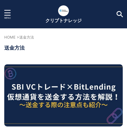
クリプトナレッジ
HOME
>
送金方法
送金方法