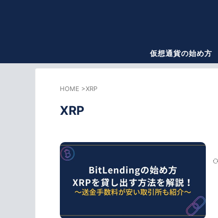
仮想通貨の始め方
HOME
>
XRP
XRP